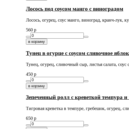
Лосось под соусом манго с виноградом
Лосось, огурец, соус манго, виноград, кранч-лук, к
560
p
в корзину
Тунец в огурце с соусом сливочное ябло
Тунец, огурец, сливочный сыр, листья салата, соус 
450
p
в корзину
Зепеченный ролл с креветкой темпура и
Тигровая креветка в темпуре, гребешок, огурец, сл
650
p