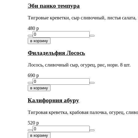
Эби панко темпура
Тигровые креветки, сыр сливочный, листья салата, 
480
p
в корзину
Филадельфия Лосось
Лосось, сливочный сыр, огурец, рис, нори. 8 шт.
690
p
в корзину
Калифорния абуру
Тигровая креветка, крабовая палочка, огурец, слив
520
p
в корзину