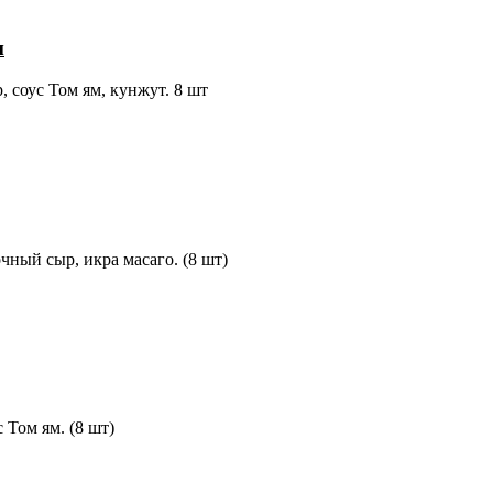
м
, соус Том ям, кунжут. 8 шт
чный сыр, икра масаго. (8 шт)
 Том ям. (8 шт)