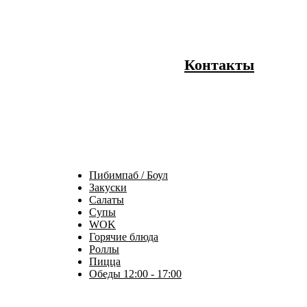
Контакты
Пибимпаб / Боул
Закуски
Салаты
Супы
WOK
Горячие блюда
Роллы
Пицца
Обеды 12:00 - 17:00