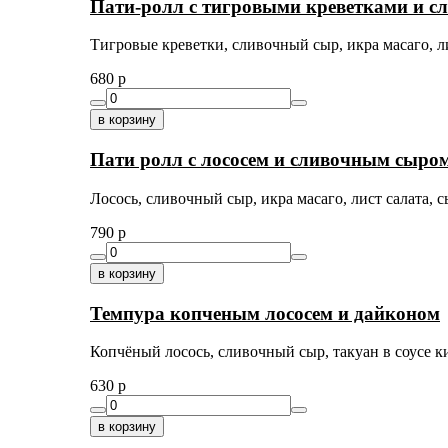
Пати-ролл с тигровыми креветками и 
Тигровые креветки, сливочный сыр, икра масаго, ли
680
p
в корзину
Пати ролл с лососем и сливочным сыро
Лосось, сливочный сыр, икра масаго, лист салата, с
790
p
в корзину
Темпура копченым лососем и дайконом
Копчёный лосось, сливочный сыр, такуан в соусе ким
630
p
в корзину